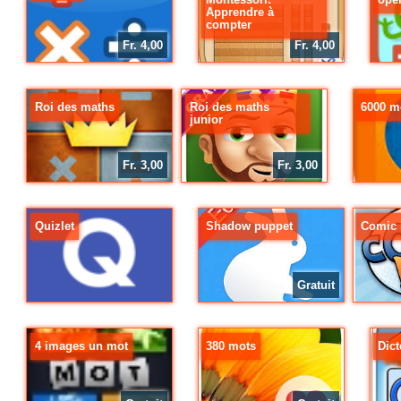
Apprendre à
compter
Fr. 4,00
Fr. 4,00
Roi des maths
Roi des maths
6000 m
junior
Fr. 3,00
Fr. 3,00
Quizlet
Shadow puppet
Comic l
Gratuit
4 images un mot
380 mots
Dic