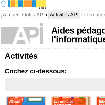
Accueil
Outils API
Activités API
Informatio
Aides pédago
l’informatiqu
Activités
Cochez ci-dessous:
ABmath
Les nombres
Edok
Montessori:
opé