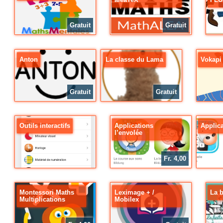
Gratuit
Gratuit
Anton
La classe du Lama
Vokapi
Gratuit
Gratuit
Outils interactifs
Applications
Applic
l’envolée
Fr. 4,00
Montessori Maths
Leximage + /
La b
Multiplications
Mobilex