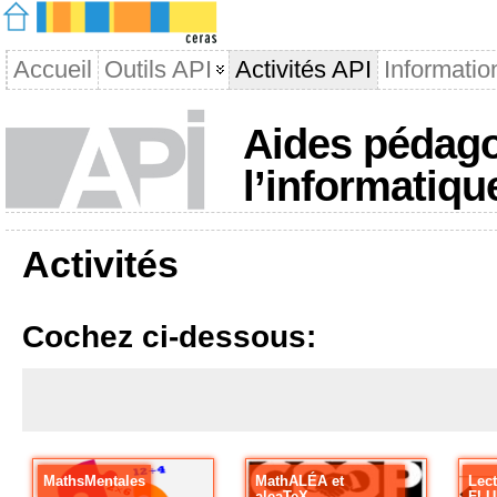
Accueil
Outils API
Activités API
Informatio
Aides pédago
l’informatiqu
Activités
Cochez ci-dessous:
MathsMentales
MathALÉA et
Lect
aleaTeX
FL