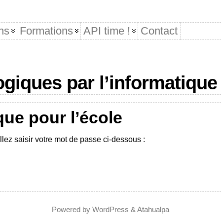
ns
Formations
API time !
Contact
giques par l’informatique
que pour l’école
illez saisir votre mot de passe ci-dessous :
Powered by
WordPress
&
Atahualpa