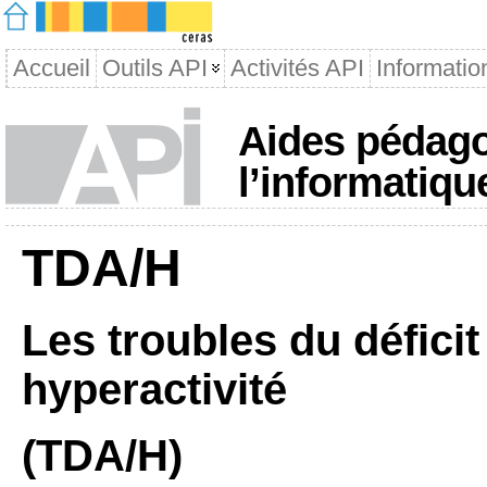
Accueil
Outils API
Activités API
Informatio
Aides pédago
l’informatiqu
TDA/H
Les troubles du déficit
hyperactivité
(TDA/H)