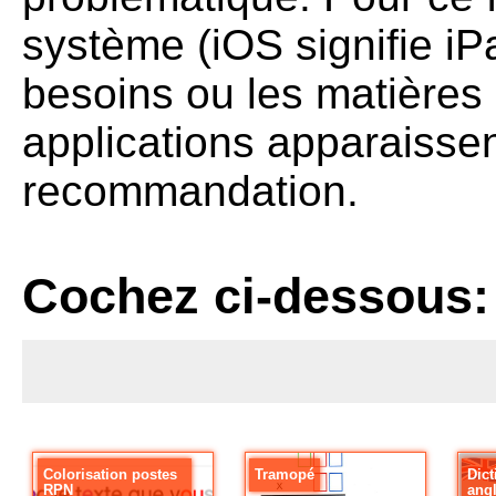
système (iOS signifie iP
besoins ou les matières 
applications apparaissen
recommandation.
Cochez ci-dessous:
Colorisation postes
Tramopé
Dict
RPN
angl