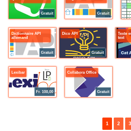
Gratuit
Gratuit
Dictionnaire API
Dico API
Texte e
allemand
text
Gratuit
Gratuit
Lexibar
Collabora Office
Fr. 100,00
Gratuit
1
2