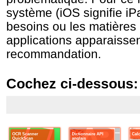
système (iOS signifie iP
besoins ou les matières 
applications apparaissen
recommandation.
Cochez ci-dessous:
OCR Scanner
Dictionnaire API
Cal
QuickScan
anglais